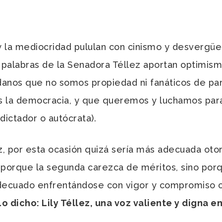
 la mediocridad pululan con cinismo y desvergüen
as palabras de la Senadora Téllez aportan optimi
danos que no somos propiedad ni fanáticos de par
s la democracia, y que queremos y luchamos para 
dictador o autócrata).
or esta ocasión quizá sería más adecuada otorg
o porque la segunda carezca de méritos, sino por
decuado enfrentándose con vigor y compromiso co
Lo dicho: Lily Téllez, una voz valiente y digna e