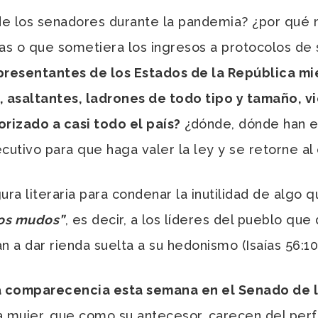
los senadores durante la pandemia? ¿por qué no 
ras o que sometiera los ingresos a protocolos de
resentantes de los Estados de la República mie
 asaltantes, ladrones de todo tipo y tamaño, v
rizado a casi todo el país?
¿dónde, dónde han e
jecutivo para que haga valer la ley y se retorne 
ra literaria para condenar la inutilidad de algo 
os mudos”
, es decir, a los líderes del pueblo qu
an a dar rienda suelta a su hedonismo (Isaías 56:10
la comparecencia esta semana en el Senado de l
a mujer, que como su antecesor, carecen del perfi