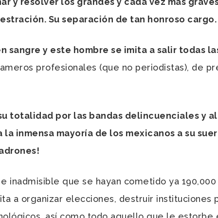
ar y resolver los grandes y cada vez más grav
nestración. Su separación de tan honroso cargo.
 sangre y este hombre se imita a salir todas la
ameros profesionales (que no periodistas), de pr
 su totalidad por las bandas delincuenciales y 
 la inmensa mayoría de los mexicanos a su suert
ladrones!
nadmisible que se hayan cometido ya 190,000 as
ita a organizar elecciones, destruir instituciones
cnológicos, así como todo aquello que le estorbe 