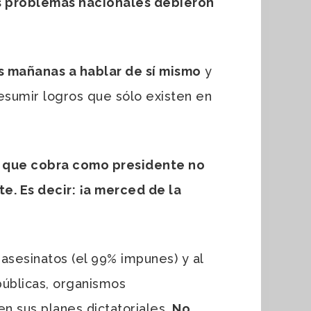
es problemas nacionales debieron
s mañanas a hablar de sí mismo
y
esumir logros que sólo existen en
al que cobra como presidente no
e. Es decir: ¡a merced de la
esinatos (el 99% impunes) y al
 públicas, organismos
en sus planes dictatoriales.
No