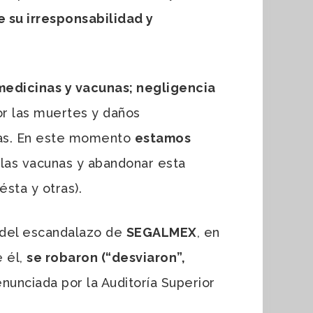
 su irresponsabilidad y
medicinas y vacunas; negligencia
r las muertes y daños
unas. En este momento
estamos
as vacunas y abandonar esta
sta y otras).
 del escandalazo de
SEGALMEX
, en
 él,
se robaron (“desviaron”,
enunciada por la Auditoría Superior