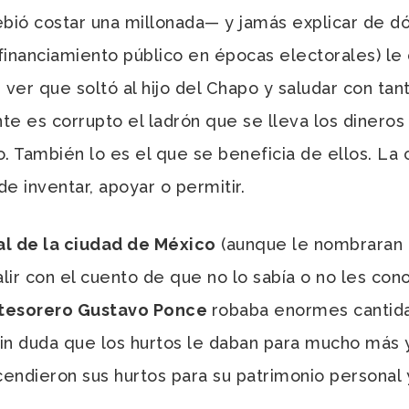
ebió costar una millonada
—
y jamás explicar de dó
l financiamiento público en épocas electorales) le
ver que soltó al hijo del Chapo y saludar con tant
te es corrupto el ladrón que se lleva los dinero
. También lo es el que se beneficia de ellos. La
 inventar, apoyar o permitir.
l de la ciudad de México
(aunque le nombraran 
alir con el cuento de que no lo sabía o no les co
 tesorero Gustavo Ponce
robaba enormes cantida
sin duda que los hurtos le daban para mucho más y
cendieron sus hurtos para su patrimonio personal 