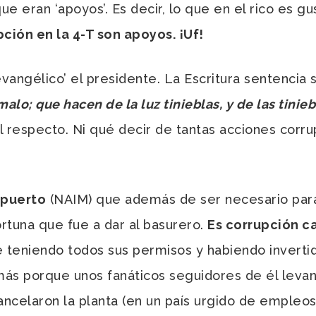
e eran ‘apoyos’. Es decir, lo que en el rico es g
pción en la 4-T son apoyos. ¡Uf!
ngélico’ el presidente. La Escritura sentencia s
alo; que hacen de la luz tinieblas, y de las tinieb
al respecto. Ni qué decir de tantas acciones corr
opuerto
(NAIM) que además de ser necesario para 
fortuna que fue a dar al basurero.
Es corrupción c
e teniendo todos sus permisos y habiendo invert
omás porque unos fanáticos seguidores de él leva
cancelaron la planta (en un país urgido de empleos