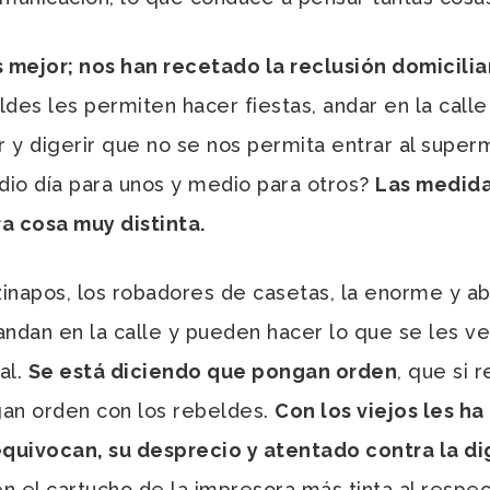
 mejor; nos han recetado la reclusión domiciliar
eldes les permiten hacer fiestas, andar en la call
 y digerir que no se nos permita entrar al super
dio día para unos y medio para otros?
Las medida
ra cosa muy distinta.
napos, los robadores de casetas, la enorme y abu
andan en la calle y pueden hacer lo que se les v
al.
Se está diciendo que pongan orden
, que si 
an orden con los rebeldes.
Con los viejos les ha
quivocan, su desprecio y atentado contra la d
n el cartucho de la impresora más tinta al respec