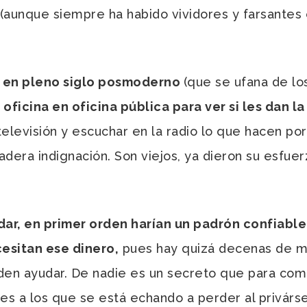
aunque siempre ha habido vividores y farsantes e
s en pleno siglo posmoderno
(que se ufana de lo
ficina en oficina pública para ver si les dan l
televisión y escuchar en la radio lo que hacen por 
era indignación. Son viejos, ya dieron su esfuerz
dar, en primer orden harían un padrón confiabl
esitan ese dinero,
pues hay quizá decenas de mi
eden ayudar. De nadie es un secreto que para com
enes a los que se está echando a perder al privárs