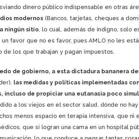
sviando dinero público indispensable en otras áre
edios modernos
(Bancos, tarjetas, cheques a domic
a ningún sitio
, lo cual, además de indigno, solo 
 un favor que no es favor, pues AMLO no les está
o de los que trabajan y pagan impuestos.
medo de gobierno, a esta dictadura bananera d
der),
las medidas y políticas implementadas con
dos, incluso de propiciar una eutanasia poco si
ido a los viejos en el sector salud, dónde no ha
os menos espacio en terapia intensiva, que ni 
édicos, que si logran una cama en un hospital pú
omunicación, lo que conduce a pensar tantas cosa