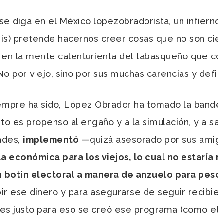
 diga en el México lopezobradorista, un infiern
is) pretende hacernos creer cosas que no son cie
 en la mente calenturienta del tabasqueño que 
o por viejo, sino por sus muchas carencias y defi
re ha sido, López Obrador ha tomado la bandera
nto es propenso al engaño y a la simulación, y a
ades,
implementó
—
quizá asesorado por sus ami
 económica para los viejos, lo cual no estaría m
un botín electoral a manera de anzuelo para pe
bir ese dinero y para asegurarse de seguir recib
es justo para eso se creó ese programa (como el 