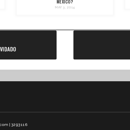
MÉXICO?
MAY 3, 2014
LVIDADO
om | 3293116