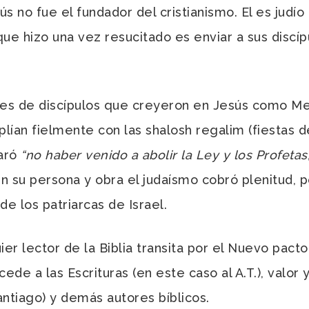
 no fue el fundador del cristianismo. El es judío d
que hizo una vez resucitado es enviar a sus discíp
iles de discípulos que creyeron en Jesús como Me
mplían fielmente con las shalosh regalim (fiestas 
laró
“no haber venido a abolir la Ley y los Profetas
n su persona y obra el judaísmo cobró plenitud, po
de los patriarcas de Israel.
ier lector de la Biblia transita por el Nuevo pact
ede a las Escrituras (en este caso al A.T.), valor 
ntiago) y demás autores bíblicos.