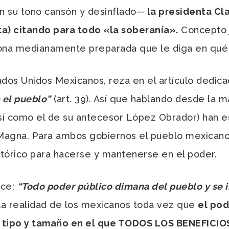
on su tono cansón y desinflado—
la presidenta Cl
ta) citando para todo «la soberanía».
Concepto j
sona medianamente preparada que le diga en qué 
tados Unidos Mexicanos, reza en el artículo dedic
 el pueblo”
(art. 39). Así que hablando desde la m
así como el de su antecesor López Obrador) han e
gna. Para ambos gobiernos el pueblo mexicano 
tórico para hacerse y mantenerse en el poder.
ice:
“Todo poder público dimana del pueblo y se i
la realidad de los mexicanos toda vez que
el pod
o tipo y tamaño en el que TODOS LOS BENEFICIOS