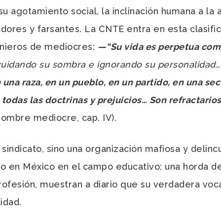
su agotamiento social, la inclinación humana a la 
adores y farsantes. La CNTE entra en esta clasific
genieros de mediocres:
—
“Su vida es perpetua com
cuidando su sombra e ignorando su personalidad
n una raza, en un pueblo, en un partido, en una se
odas las doctrinas y prejuicios… Son refractarios
hombre mediocre, cap. IV).
dicato, sino una organización mafiosa y delincue
sto en México en el campo educativo; una horda d
ofesión, muestran a diario que su verdadera voca
lidad.