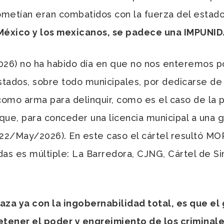
ometían eran combatidos con la fuerza del estado 
 México y los mexicanos, se padece una IMPUNI
026) no ha habido día en que no nos enteremos po
stados, sobre todo municipales, por dedicarse de 
l como arma para delinquir, como es el caso de la 
ue, para conceder una licencia municipal a una g
/May/2026). En este caso el cártel resultó MO
as es múltiple: La Barredora, CJNG, Cártel de Sin
aza ya con la ingobernabilidad total, es que el 
ener el poder y engreimiento de los criminal