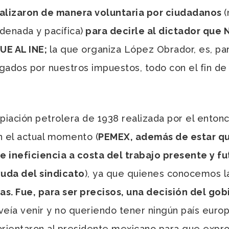
ealizaron de manera voluntaria por ciudadanos
(
denada y pacífica)
para decirle al dictador qu
E AL INE;
la que organiza López Obrador, es, par
gados por nuestros impuestos, todo con el fin de
iación petrolera de 1938 realizada por el enton
 el actual momento (
PEMEX, además de estar q
 ineficiencia a costa del trabajo presente y f
uda del sindicato
), ya que quienes conocemos la
as. Fue, para ser precisos, una decisión del go
eía venir y no queriendo tener ningún país europ
orientaron al presidente mexicano para que expro