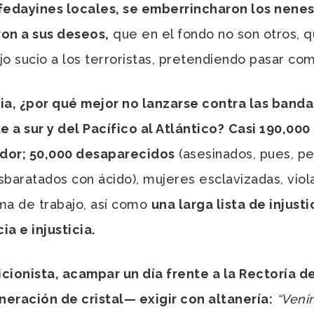
edayines locales, se emberrincharon los nenes,
ron a sus deseos,
que en el fondo no son otros, q
o sucio a los terroristas, pretendiendo pasar com
icia, ¿por qué mejor no lanzarse contra las band
 a sur y del Pacífico al Atlántico?
Casi 190,000
ador; 50,000 desaparecidos
(asesinados, pues, p
baratados con ácido), mujeres esclavizadas, vio
ma de trabajo, así como
una larga lista de injust
a e injusticia.
icionista, acampar un día frente a la Rectoría de
neración de cristal
— exigir con altanería:
“Veni